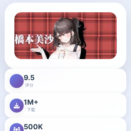
9.5
评分
1M+
下载
500K