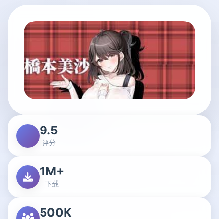
9.5
评分
1M+
下载
500K