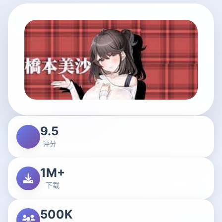
9.5
评分
1M+
下载
500K