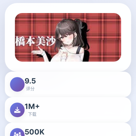
9.5
评分
1M+
下载
500K