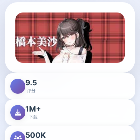
9.5
评分
1M+
下载
500K