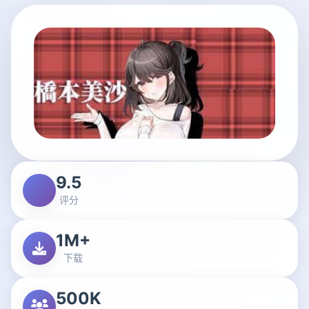
9.5
评分
1M+
下载
500K