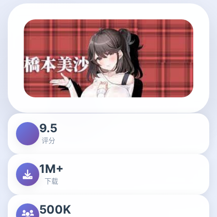
9.5
评分
1M+
下载
500K