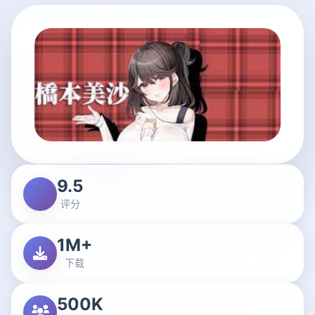
9.5
评分
1M+
下载
500K