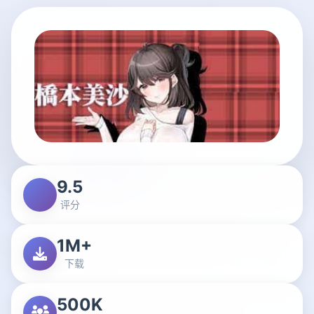
9.5
评分
1M+
下载
500K