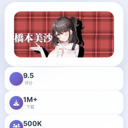
9.5
评分
1M+
下载
500K