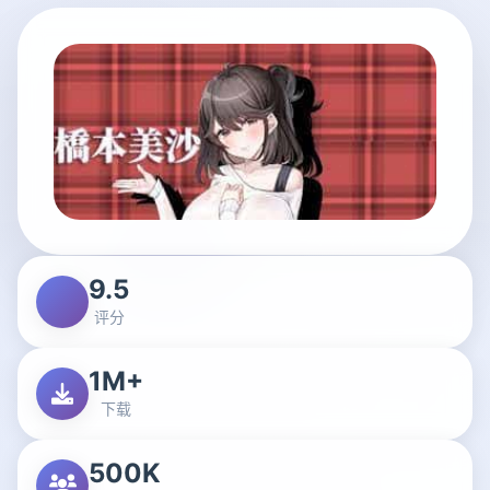
9.5
评分
1M+
下载
500K