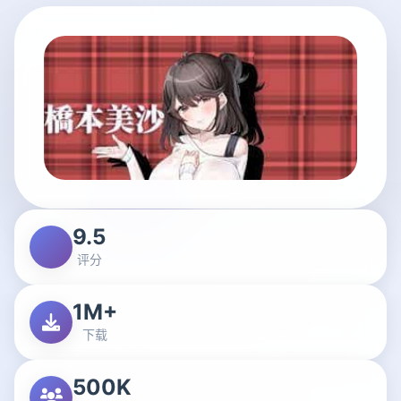
9.5
评分
1M+
下载
500K