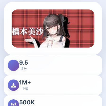
9.5
评分
1M+
下载
500K