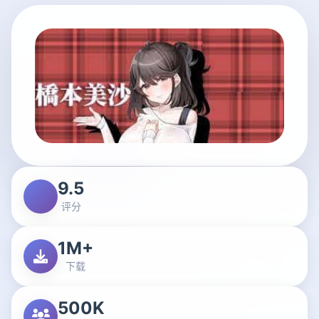
9.5
评分
1M+
下载
500K