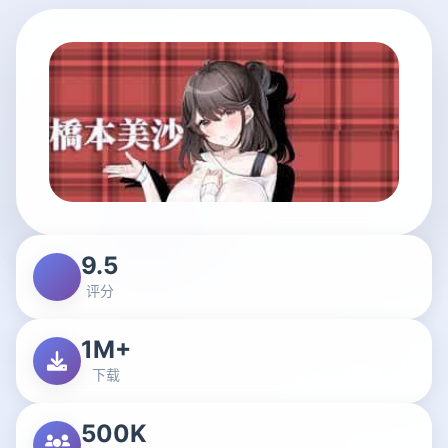
9.5
评分
1M+
下载
500K