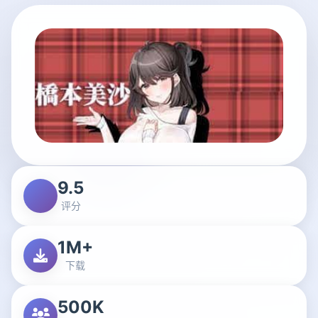
9.5
评分
1M+
下载
500K