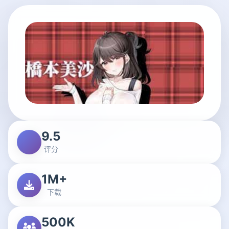
9.5
评分
1M+
下载
500K