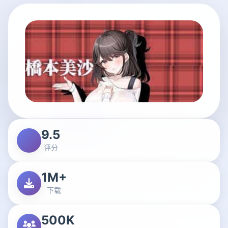
9.5
评分
1M+
下载
500K