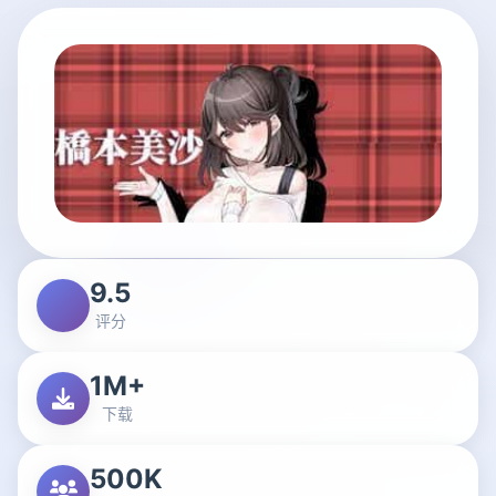
9.5
评分
1M+
下载
500K