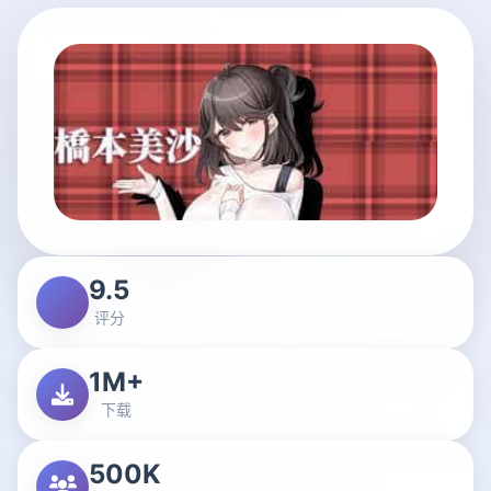
9.5
评分
1M+
下载
500K