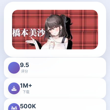
9.5
评分
1M+
下载
500K