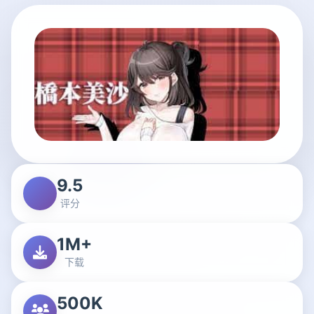
9.5
评分
1M+
下载
500K