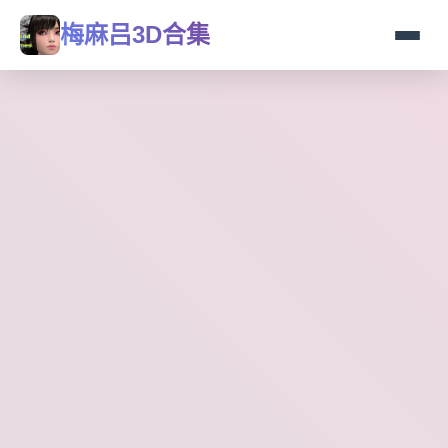
梅麻吕3D合集