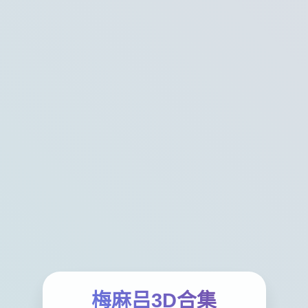
梅麻吕3D合集