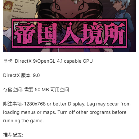
显卡: DirectX 9/OpenGL 4.1 capable GPU
DirectX 版本: 9.0
存储空间: 需要 50 MB 可用空间
附注事项: 1280x768 or better Display. Lag may occur from
loading menus or maps. Turn off other programs before
running the game.
推荐配置: