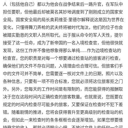
人（包括他自己）都以为他会在战争结束后一路升官，在军队中
担任要职，但他最后却被莫名其妙地调度到了刚刚成立的国家安
全局。国家安全局的局长奥莉维亚·里德尔解释说这是因为世界在
变化，只懂得舞刀弄枪的武夫终将被时代淘汰，他们的位子也会
被踏实勤恳的文职人员所取代。出于服从命令的军人天性，提尔
接受了这一任命，成为了新帝国的一名入境检查官，但他很快就
发现，这份工作并不像他想象得那么单纯……作为边境检查站的
检查官，您的职责是对每一个想要通过检查站的旅客进行检查，
确保他们的文件不存在问题，入境理由也合理可信。但旅客们手
中的文件可并不简单，您需要逐一核对文件上的日期，照片以及
各种信息，只要有一项不符合标准，您就必须将这位旅客拒之门
外。另外，您每天的工作时间是有限制的，而您能获得的报酬取
决于您在这段时间内正确检查的旅客数量。也就是说，您既要在
规定的时间内检查尽可能多的旅客，又要保证在检查时不犯下差
错。随着剧情的推进，您将会获得晋升至更高级别的检查站的机
会，但如此一来检查时的条条框框也会逐渐增加。如果您想要维
持稳定的收入，那就必须眼尖心细，不放过文件上的任何一个可