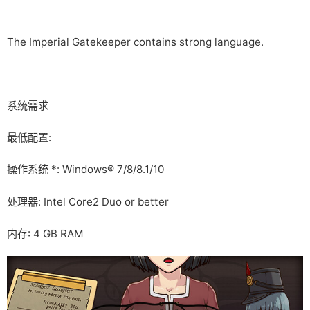
The Imperial Gatekeeper contains strong language.
系统需求
最低配置:
操作系统 *: Windows® 7/8/8.1/10
处理器: Intel Core2 Duo or better
内存: 4 GB RAM