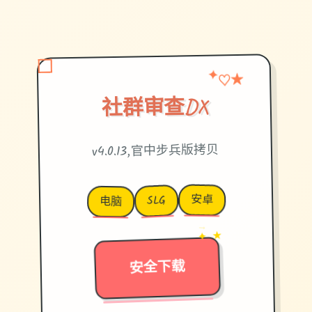
★
✦
♡
社群审查DX
v4.0.13,官中步兵版拷贝
安卓
SLG
电脑
→
✦ ★
安全下载