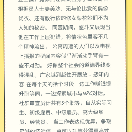
根据员人士妻美沙、无与伦比爱的偶像
优衣、还有教行依的修女梨花她们不为
人知的秘密。 同壹期间，悠斗又展现当
他在工作上层犯错，将情状色里容不几
个精神流出， 公寓周遭的人们以及电视
上播报的型闻内容似乎渐渐动手臂有一
些不对劲。 好像整个社会的道德界线变
得混乱，广家越到越性开展放… 感知内
容 在每个天的拾个时段一边工作赚钱提
升职等同，一边探索城市与NPC对话。
社群审查员计共有5个职等，自从实际习
生、初级雇员、中级雇员、高大级雇
员、经营员。 当工作表达现优异，争取
足够的经验值，单可以升等获得更高式