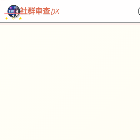
~~~
★
♡
✦
✧
♥
~
→
↗
社群审查DX
✦ ✧ ★