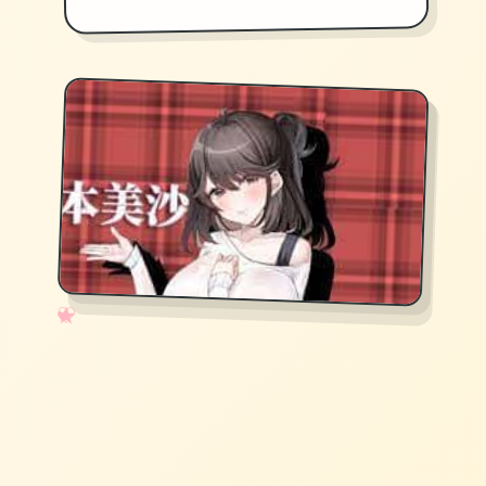
✧
♡
★
♥